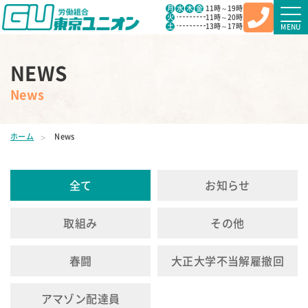
月
水
木
金
11時～19時
火
11時～20時
土
13時～17時
MENU
NEWS
News
ホーム
News
全て
お知らせ
取組み
その他
春闘
大正大学不当解雇撤回
アマゾン配達員