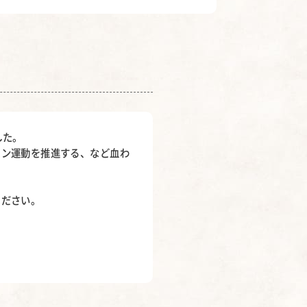
した。
オン運動を推進する、など血わ
ください。