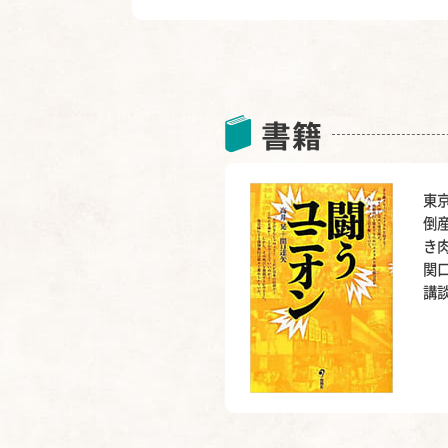
書籍
東
倒
き
関
講