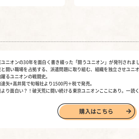
京ユニオンの30年を面白く書き綴った「闘うユニオン」が発刊されま
産と闘い職場を占拠する、派遣問題に取り組む、組織を独立させユニ
肉躍るユニオンの戦闘史。
口達矢+高井晃で旬報社より1500円＋税で発売。
談より面白い？！破天荒に闘い続ける東京ユニオンここにあり。一読
購入はこちら