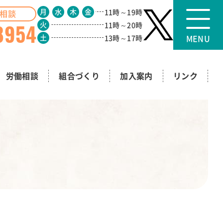
月
水
木
金
11時～19時
相談
8954
火
11時～20時
MENU
土
13時～17時
労働相談
組合づくり
加入案内
リンク