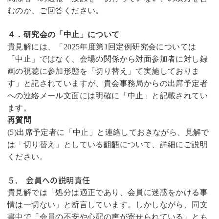
むのか、ご回答ください。
４．研究会の「中止」について
貴見解には、「
2025
年度第
1
回定例研究会については
「中止」ではなく、会場の関係から対面参加者に対し録
画の視聴に参加形態を「切り替え」て実施しておりま
す」と記されていますが、貴会事務局からの出席予定者
への連絡メール文面には明確に「中止」と記載されてい
ます。
再質問
(5)
出席予定者に「中止」と連絡しておきながら、見解で
は「切り替え」としている齟齬について、詳細にご説明
ください。
５. 会員への説明責任
貴見解では「処分は適正であり、会員に迷惑をかける事
情は一切ない」と断言しています。しかしながら、同文
書中で「会員の不安や心配の声が寄せられている」とも