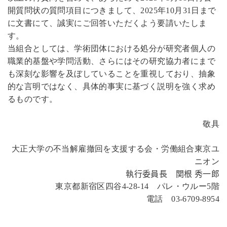
開質問状の質問項目につきまして、
2025
年
10
月
31
日まで
に文書にて、誠実にご回答いただくよう要請いたしま
す。
当組合としては、学術団体における処分が研究者個人の
職業的基盤や学問活動、さらにはその研究協力者にまで
も深刻な影響を及ぼしていることを重視しており、抽象
的な言明ではなく、具体的事実に基づく説明を強く求め
るものです。
敬具
大正大学の不当解雇撤回を支援する会・労働組合東京ユ
ニオン
執行委員長 関根 秀一郎
東京都新宿区四谷
4-28-14
パレ・ウルー
5
階
電話
03-6709-8954