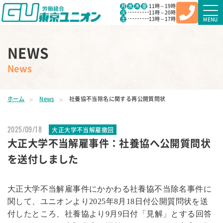
月
水
木
金
11時～19時
火
11時～20時
土
13時～17時
MENU
NEWS
News
ホーム
News
社養協不当除名に関する再公開質問状
2025/09/18
大正大学不当解雇撤回
大正大学不当解雇事件：社養協へ公開質問状
を送付しました
大正大学不当解雇事件にかかわる社養協不当除名事件に
関して、ユニオンより
2025
年
8
月
18
日付公開質問状を送
付したところ、社養協より
9
月
9
日付「見解」とする回答