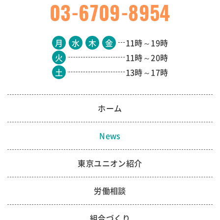
03-6709-8954
月
水
木
金
11時～19時
火
11時～20時
土
13時～17時
ホーム
News
東京ユニオン紹介
労働相談
組合づくり