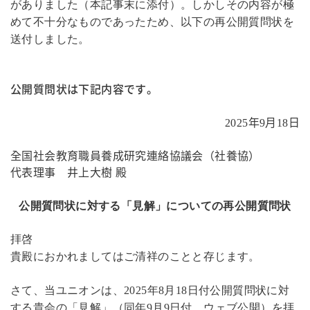
がありました（本記事末に添付）。しかしその内容が極
めて不十分なものであったため、以下の再公開質問状を
送付しました。
公開質問状は下記内容です。
2025
年
9
月
18
日
全国社会教育職員養成研究連絡協議会（社養協）
代表理事 井上大樹 殿
公開質問状に対する「見解」についての再公開質問状
拝啓
貴殿におかれましてはご清祥のことと存じます。
さて、当ユニオンは、
2025
年
8
月
18
日付公開質問状に対
する貴会の「見解」（同年
9
月
9
日付、ウェブ公開）を拝