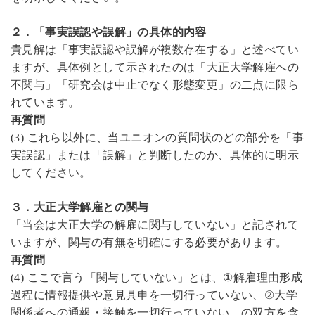
２．「事実誤認や誤解」の具体的内容
貴見解は「事実誤認や誤解が複数存在する」と述べてい
ますが、具体例として示されたのは「大正大学解雇への
不関与」「研究会は中止でなく形態変更」の二点に限ら
れています。
再質問
(3)
これら以外に、当ユニオンの質問状のどの部分を「事
実誤認」または「誤解」と判断したのか、具体的に明示
してください。
３．大正大学解雇との関与
「当会は大正大学の解雇に関与していない」と記されて
いますが、関与の有無を明確にする必要があります。
再質問
(4)
ここで言う「関与していない」とは、
①
解雇理由形成
過程に情報提供や意見具申を一切行っていない、
②
大学
関係者への通報・接触を一切行っていない、の双方を含